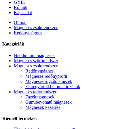
GYIK
Rólunk
Kapcsolat
Otthon
Mágneses zsalurendszer
Redőnymágnes
Kategóriák
Neodímium mágnesek
Mágneses szűrőrendszer
Mágneses zsalurendszer
Redőnymágnes
Mágneses redőnyprofil
Mágneses rögzítőlemezek
Előregyártott beton tartozékok
Mágneses tartórendszer
Fazékmágnesek
Gumibevonatú mágnesek
Mágnesek kezelése
Kiemelt termékek