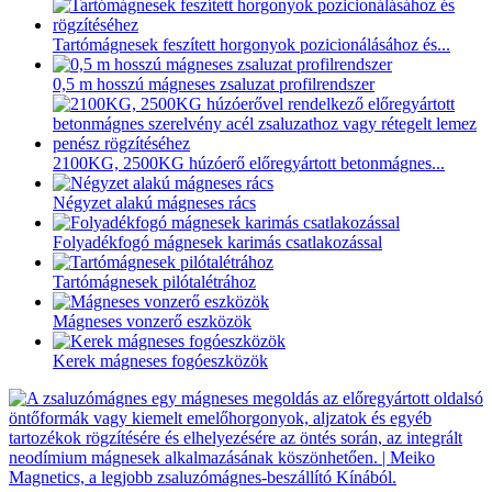
Tartómágnesek feszített horgonyok pozicionálásához és...
0,5 m hosszú mágneses zsaluzat profilrendszer
2100KG, 2500KG húzóerő előregyártott betonmágnes...
Négyzet alakú mágneses rács
Folyadékfogó mágnesek karimás csatlakozással
Tartómágnesek pilótalétrához
Mágneses vonzerő eszközök
Kerek mágneses fogóeszközök