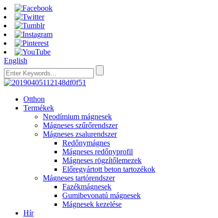
English
Otthon
Termékek
Neodímium mágnesek
Mágneses szűrőrendszer
Mágneses zsalurendszer
Redőnymágnes
Mágneses redőnyprofil
Mágneses rögzítőlemezek
Előregyártott beton tartozékok
Mágneses tartórendszer
Fazékmágnesek
Gumibevonatú mágnesek
Mágnesek kezelése
Hír