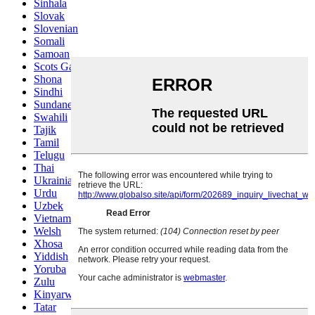
Sinhala
Slovak
Slovenian
Somali
Samoan
Scots Gaelic
Shona
Sindhi
Sundanese
Swahili
Tajik
Tamil
Telugu
Thai
Ukrainian
Urdu
Uzbek
Vietnamese
Welsh
Xhosa
Yiddish
Yoruba
Zulu
Kinyarwanda
Tatar