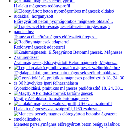
H alakú mágneses redőnyprofil
Előregyártott beton nyomógombos mágnesek oldalsó...
Trapéz acél letörésmágnes előfeszített üreges...
Redőnymágnesek adapterrel
Zsalumágnesek, Előregyártott Betonmágnesek, Mágnes...
Téglalap alakú gumibevonatú mágnesek szélturbinákhoz...
Gyorskioldású, praktikus mágneses padlótisztító 18, 24, 30...
Magfly AP oldalsó formák tartómágnesek
U alakú mágneses zsaluzatprofil, U60 zsaluzat...
Menetes perselymágnes előregyártott beton beágyazásához