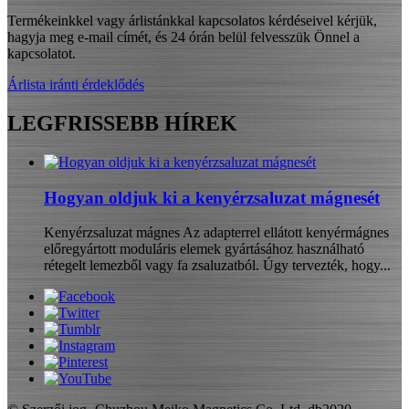
Termékeinkkel vagy árlistánkkal kapcsolatos kérdéseivel kérjük,
hagyja meg e-mail címét, és 24 órán belül felvesszük Önnel a
kapcsolatot.
Árlista iránti érdeklődés
LEGFRISSEBB HÍREK
Hogyan oldjuk ki a kenyérzsaluzat mágnesét
Kenyérzsaluzat mágnes Az adapterrel ellátott kenyérmágnes
előregyártott moduláris elemek gyártásához használható
rétegelt lemezből vagy fa zsaluzatból. Úgy tervezték, hogy...