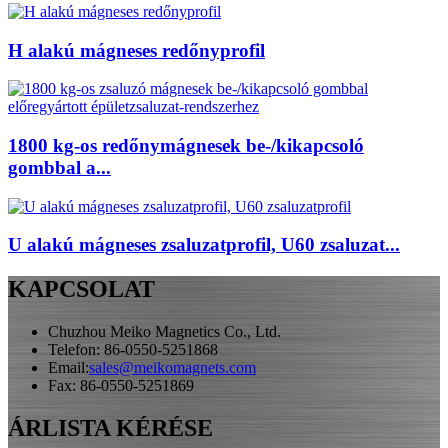
H alakú mágneses redőnyprofil
1800 kg-os redőnymágnesek be-/kikapcsoló
gombbal a...
U alakú mágneses zsaluzatprofil, U60 zsaluzat...
KAPCSOLAT
Chuzhou Meiko Magnetics Co., Ltd.
Telefon: 86-0550-5251868
Email:
sales@meikomagnets.com
Fax: 86-0550-5251869
ÁRLISTA KÉRÉSE