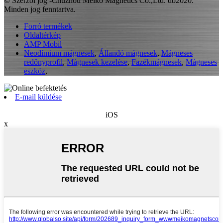
© Szerzői jog -Chuzhou Meiko Magnetics Co.,Ltd. db2020.
Minden jog fenntartva.
Forró termékek
Oldaltérkép
AMP Mobil
Neodímium mágnesek
,
Állandó mágnesek
,
Mágneses
redőnyprofil
,
Mágnesek kezelése
,
Fazékmágnesek
,
Mágneses
eszköz
,
E-mail küldése
iOS
x