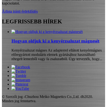
kapcsolatot.
Árlista iránti érdeklődés
LEGFRISSEBB HÍREK
Hogyan oldjuk ki a kenyérzsaluzat mágnesét
Kenyérzsaluzat mágnes Az adapterrel ellátott kenyérmágnes
előregyártott moduláris elemek gyártásához használható
rétegelt lemezből vagy fa zsaluzatból. Úgy tervezték, hogy...
© Szerzői jog -Chuzhou Meiko Magnetics Co.,Ltd. db2020.
Minden jog fenntartva.