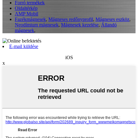
Forró termékek
Oldaltérkép
AMP Mobil
Fazékmágnesek
,
Mágneses redőnyprofil
,
Mágneses eszköz
,
Neodímium mágnesek
,
Mágnesek kezelése
,
Állandó
mágnesek
,
E-mail küldése
iOS
x