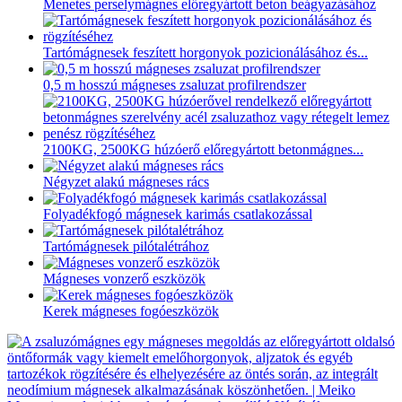
Menetes perselymágnes előregyártott beton beágyazásához
Tartómágnesek feszített horgonyok pozicionálásához és...
0,5 m hosszú mágneses zsaluzat profilrendszer
2100KG, 2500KG húzóerő előregyártott betonmágnes...
Négyzet alakú mágneses rács
Folyadékfogó mágnesek karimás csatlakozással
Tartómágnesek pilótalétrához
Mágneses vonzerő eszközök
Kerek mágneses fogóeszközök