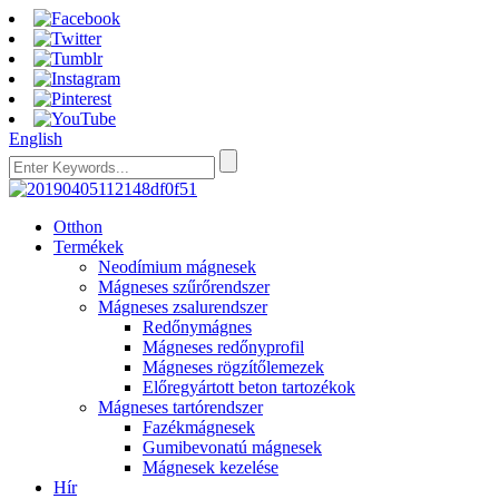
English
Otthon
Termékek
Neodímium mágnesek
Mágneses szűrőrendszer
Mágneses zsalurendszer
Redőnymágnes
Mágneses redőnyprofil
Mágneses rögzítőlemezek
Előregyártott beton tartozékok
Mágneses tartórendszer
Fazékmágnesek
Gumibevonatú mágnesek
Mágnesek kezelése
Hír