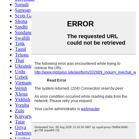
Somali
Samoan
Scots Gaelic
Shona
Sindhi
Sundanese
Swahili
Tajik
Tamil
Telugu
Thai
Ukrainian
Urdu
Uzbek
Vietnamese
Welsh
Xhosa
Yiddish
Yoruba
Zulu
Kinyarwanda
Tatar
Oriya
Turkmen
Uyghur