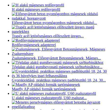
H alakú mágneses redőnyprofil
Előregyártott beton nyomógombos mágnesek oldalsó...
Trapéz acél letörésmágnes előfeszített üreges...
Redőnymágnesek adapterrel
Zsalumágnesek, Előregyártott Betonmágnesek, Mágnes...
Téglalap alakú gumibevonatú mágnesek szélturbinákhoz...
Gyorskioldású, praktikus mágneses padlótisztító 18, 24, 30...
Magfly AP oldalsó formák tartómágnesek
U alakú mágneses zsaluzatprofil, U60 zsaluzat...