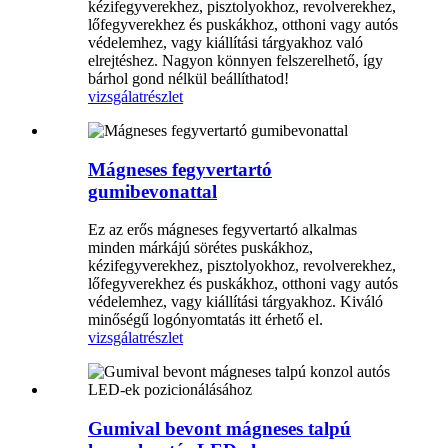
kézifegyverekhez, pisztolyokhoz, revolverekhez,
lőfegyverekhez és puskákhoz, otthoni vagy autós
védelemhez, vagy kiállítási tárgyakhoz való
elrejtéshez. Nagyon könnyen felszerelhető, így
bárhol gond nélkül beállíthatod!
vizsgálat
részlet
Mágneses fegyvertartó
gumibevonattal
Ez az erős mágneses fegyvertartó alkalmas
minden márkájú sörétes puskákhoz,
kézifegyverekhez, pisztolyokhoz, revolverekhez,
lőfegyverekhez és puskákhoz, otthoni vagy autós
védelemhez, vagy kiállítási tárgyakhoz. Kiváló
minőségű logónyomtatás itt érhető el.
vizsgálat
részlet
Gumival bevont mágneses talpú