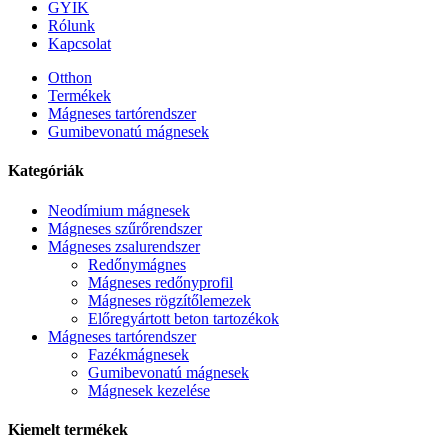
GYIK
Rólunk
Kapcsolat
Otthon
Termékek
Mágneses tartórendszer
Gumibevonatú mágnesek
Kategóriák
Neodímium mágnesek
Mágneses szűrőrendszer
Mágneses zsalurendszer
Redőnymágnes
Mágneses redőnyprofil
Mágneses rögzítőlemezek
Előregyártott beton tartozékok
Mágneses tartórendszer
Fazékmágnesek
Gumibevonatú mágnesek
Mágnesek kezelése
Kiemelt termékek