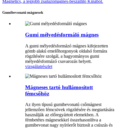
Gumibevonatú mágnesek
Gumi mélyedésformáló mágnes
A gumi mélyedésformázó mágnes kifejezetten
gömb alakú emelőhorgonyok oldalsó formára
rögzítésére szolgál, a hagyományos gumi
mélyedésformázó csavarozás helyett.
vizsgálat
részlet
Mágneses tartó hullámosított
fémcsőhöz
Az ilyen típusú gumibevonatú csőmágnest
jellemzően fémcsövek rögzítésére és megtartására
használják az előregyártott elemekben. A
fémbetétes mágnesekkel összehasonlítva a
gumibevonat nagy nyíróerőt biztosít a csúszás és