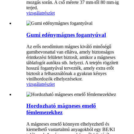
mozgás során. A cső mérete 37 mm-től 80 mm-ig
terjed.
vizsgálat
részlet
Gumi edénymágnes fogantyúval
Az erős neodímium mágnes kiváló minőségű
gumibevonattal van ellátva, amely biztonságos
érintkezési felületet biztosít, amikor a mágneses
táblafogót autókra stb. helyezi. A tetején rögzített
hosszú fogantyúval tervezték, amely extra erőt
biztosít a felhasználónak a gyakran kényes
vinilhordozók elhelyezésekor.
vizsgálat
részlet
Hordozható mágneses emelő
fémlemezekhez
A mágneses emelő könnyen elhelyezhető és
kiemelhető vastartalmú anyagokból egy BE/KI