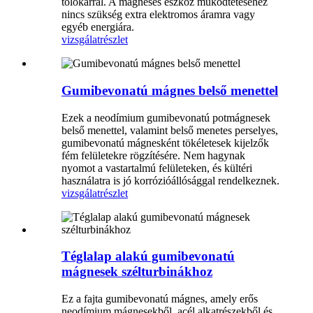
tolókarral. A mágneses eszköz működtetéséhez
nincs szükség extra elektromos áramra vagy
egyéb energiára.
vizsgálat
részlet
Gumibevonatú mágnes belső menettel
Ezek a neodímium gumibevonatú potmágnesek
belső menettel, valamint belső menetes perselyes,
gumibevonatú mágnesként tökéletesek kijelzők
fém felületekre rögzítésére. Nem hagynak
nyomot a vastartalmú felületeken, és kültéri
használatra is jó korrózióállósággal rendelkeznek.
vizsgálat
részlet
Téglalap alakú gumibevonatú
mágnesek szélturbinákhoz
Ez a fajta gumibevonatú mágnes, amely erős
neodímium mágnesekből, acél alkatrészekből és