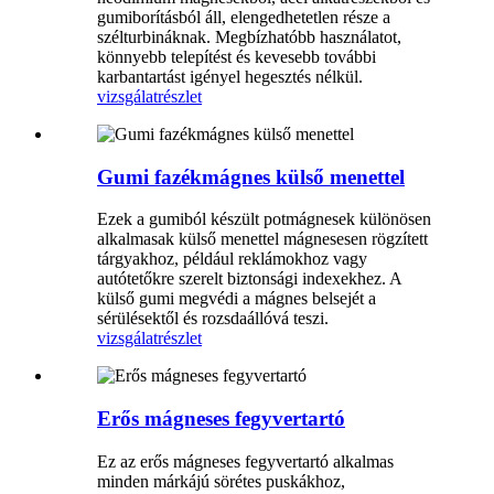
gumiborításból áll, elengedhetetlen része a
szélturbináknak. Megbízhatóbb használatot,
könnyebb telepítést és kevesebb további
karbantartást igényel hegesztés nélkül.
vizsgálat
részlet
Gumi fazékmágnes külső menettel
Ezek a gumiból készült potmágnesek különösen
alkalmasak külső menettel mágnesesen rögzített
tárgyakhoz, például reklámokhoz vagy
autótetőkre szerelt biztonsági indexekhez. A
külső gumi megvédi a mágnes belsejét a
sérülésektől és rozsdaállóvá teszi.
vizsgálat
részlet
Erős mágneses fegyvertartó
Ez az erős mágneses fegyvertartó alkalmas
minden márkájú sörétes puskákhoz,