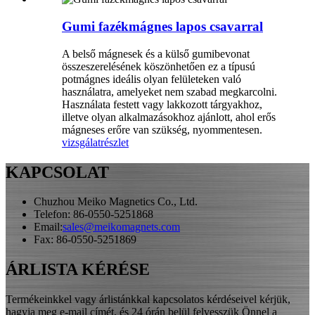
Gumi fazékmágnes lapos csavarral
A belső mágnesek és a külső gumibevonat
összeszerelésének köszönhetően ez a típusú
potmágnes ideális olyan felületeken való
használatra, amelyeket nem szabad megkarcolni.
Használata festett vagy lakkozott tárgyakhoz,
illetve olyan alkalmazásokhoz ajánlott, ahol erős
mágneses erőre van szükség, nyommentesen.
vizsgálat
részlet
KAPCSOLAT
Chuzhou Meiko Magnetics Co., Ltd.
Telefon: 86-0550-5251868
Email:
sales@meikomagnets.com
Fax: 86-0550-5251869
ÁRLISTA KÉRÉSE
Termékeinkkel vagy árlistánkkal kapcsolatos kérdéseivel kérjük,
hagyja meg e-mail címét, és 24 órán belül felvesszük Önnel a