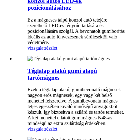
konzol autós LED-ek
pozicionálásához
Ez a mágneses talpú konzol autó tetejére
szerelhető LED-es fényrúd tartására és
pozicionálására szolgál. A bevonatolt gumiborítás
ideális az autó fényezésének sérülésektől való
védelmére.
vizsgálat
részlet
Téglalap alakú gumi alapú
tartómágnes
Ezek a téglalap alakú, gumibevonatú mágnesek
nagyon erős mágnesek, egy vagy két belső
menettel felszerelve. A gumibevonatú mágnes
teljes egészében kiváló minőségű anyagokból
készült, így biztosítva a szilárd és tartós terméket.
A két menettel ellátott gumimágnes N48-as
minőségű az extra szilárdság érdekében.
vizsgálat
részlet