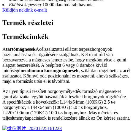
Ellátási képesség:
10000 darab/darab havonta
Küldjön nekünk e-mailt
Termék részletei
Termékcímkék
A
tartómágnesek
Acélzsaluzattal ellátott terpeszhorgonyok
pozicionálására és rögzítésére szolgálnak. Két mart rúd van
becsavarozva a mágneses lemeztestbe, hogy megkönnyítse a gumi
alapzat beszerelését. A beépített 6 vagy 8 darabos kiváló
minőségű
neodímium korongmágnesek
, szilárdan rögzítheti az acél
zsaluzatot. Könnyű oda pozicionálni és mozgatni, ahová szükséges,
majd a formázás után el is távolítani.
Az ilyen típusú feszített horgonymélyedés-formázó mágneseket
gumi alapzattal együtt használják a feszített horgonyok rögzítésére.
A specifikációk a következők: L144x64mm (100KG) 2,5 t-s
horgonyhoz, L144x64mm (100KG) 5,0 t-s horgonyhoz,
L220x100mm (170KG) 10,0 t-s horgonyhoz. Más méretek és
teljesítménykapacitások is rendelkezésre állnak az Ön kérése szerint.