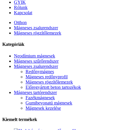
GYIK
Rólunk
Kapcsolat
Otthon
Mágneses zsalurendszer
Mágneses rögzítőlemezek
Kategóriák
Neodímium mágnesek
Mágneses szűrőrendszer
Mágneses zsalurendszer
Redőnymágnes
Mágneses redőnyprofil
Mágneses rögzítőlemezek
Előregyártott beton tartozékok
Mágneses tartórendszer
Fazékmágnesek
Gumibevonatú mágnesek
Mágnesek kezelése
Kiemelt termékek