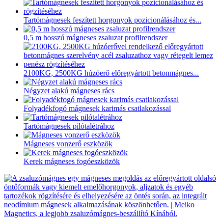
Tartómágnesek feszített horgonyok pozicionálásához és...
0,5 m hosszú mágneses zsaluzat profilrendszer
2100KG, 2500KG húzóerő előregyártott betonmágnes...
Négyzet alakú mágneses rács
Folyadékfogó mágnesek karimás csatlakozással
Tartómágnesek pilótalétrához
Mágneses vonzerő eszközök
Kerek mágneses fogóeszközök