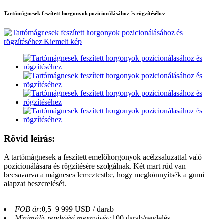
Tartómágnesek feszített horgonyok pozicionálásához és rögzítéséhez
Rövid leírás:
A tartómágnesek a feszített emelőhorgonyok acélzsaluzattal való
pozicionálására és rögzítésére szolgálnak. Két mart rúd van
becsavarva a mágneses lemeztestbe, hogy megkönnyítsék a gumi
alapzat beszerelését.
FOB ár:
0,5–9 999 USD / darab
Minimális rendelési mennyiség:
100 darab/rendelés