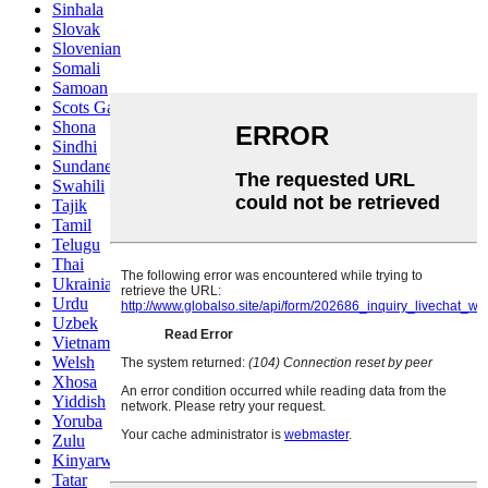
Sinhala
Slovak
Slovenian
Somali
Samoan
Scots Gaelic
Shona
Sindhi
Sundanese
Swahili
Tajik
Tamil
Telugu
Thai
Ukrainian
Urdu
Uzbek
Vietnamese
Welsh
Xhosa
Yiddish
Yoruba
Zulu
Kinyarwanda
Tatar