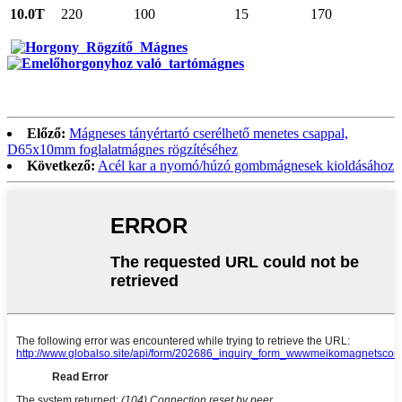
10.0T
220
100
15
170
Előző:
Mágneses tányértartó cserélhető menetes csappal,
D65x10mm foglalatmágnes rögzítéséhez
Következő:
Acél kar a nyomó/húzó gombmágnesek kioldásához