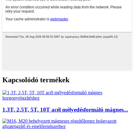
Kapcsolódó termékek
1,3T, 2,5T, 5T, 10T acél mélyedésformáló mágnes...