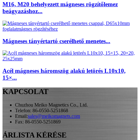
M16, M20 behelyezett mágneses rögzítőlemez
beágyazáshoz...
Mágneses tányértartó cserélhető menetes...
Acél mágneses háromszög alakú letörés L10x10,
15×...
KAPCSOLAT
Chuzhou Meiko Magnetics Co., Ltd.
Telefon: 86-0550-5251868
Email:
sales@meikomagnets.com
Fax: 86-0550-5251869
ÁRLISTA KÉRÉSE