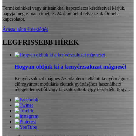
Termékeinkkel vagy árlistánkkal kapcsolatos kérdéseivel kérjük,
hagyja meg e-mail címét, és 24 órán belül felvesszük Önnel a
kapcsolatot.
Árlista iránti érdeklődés
LEGFRISSEBB HÍREK
Hogyan oldjuk ki a kenyérzsaluzat mágnesét
Kenyérzsaluzat mágnes Az adapterrel ellátott kenyérmágnes
előregyártott moduláris elemek gyártásához használható
rétegelt lemezből vagy fa zsaluzatból. Úgy tervezték, hogy...