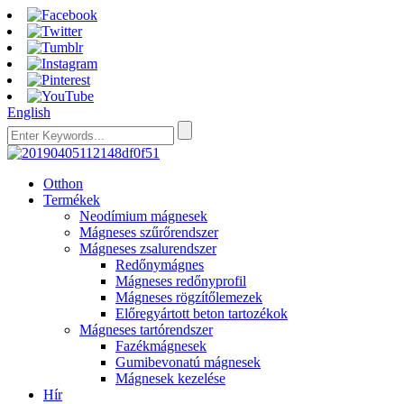
English
Otthon
Termékek
Neodímium mágnesek
Mágneses szűrőrendszer
Mágneses zsalurendszer
Redőnymágnes
Mágneses redőnyprofil
Mágneses rögzítőlemezek
Előregyártott beton tartozékok
Mágneses tartórendszer
Fazékmágnesek
Gumibevonatú mágnesek
Mágnesek kezelése
Hír