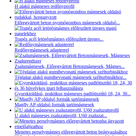
H alakú mágneses redőnyprofil
Előregyártott beton nyomógombos mágnesek oldalsó...
Trapéz acél letörésmágnes előfeszített üreges...
Redőnymágnesek adapterrel
Zsalumágnesek, Előregyártott Betonmágnesek, Mágnes...
Téglalap alakú gumibevonatú mágnesek szélturbinákhoz...
Gyorskioldású, praktikus mágneses padlótisztító 18, 24, 30...
Magfly AP oldalsó formák tartómágnesek
U alakú mágneses zsaluzatprofil, U60 zsaluzat...
Menetes perselymágnes előregyártott beton beágyazásához