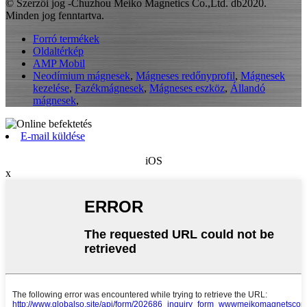
© Szerzői jog -Chuzhou Meiko Magnetics Co.,Ltd. db2020.
Minden jog fenntartva.
Forró termékek
Oldaltérkép
AMP Mobil
Neodímium mágnesek
,
Mágneses redőnyprofil
,
Mágnesek
kezelése
,
Fazékmágnesek
,
Mágneses eszköz
,
Állandó
mágnesek
,
E-mail küldése
iOS
x